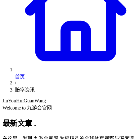
首页
/
赔率资讯
JiuYouHuiGuanWang
Welcome to 九游会官网
最新文章
.
在这里，发现 九游会官网 为您精选的全球体育视野与深度评