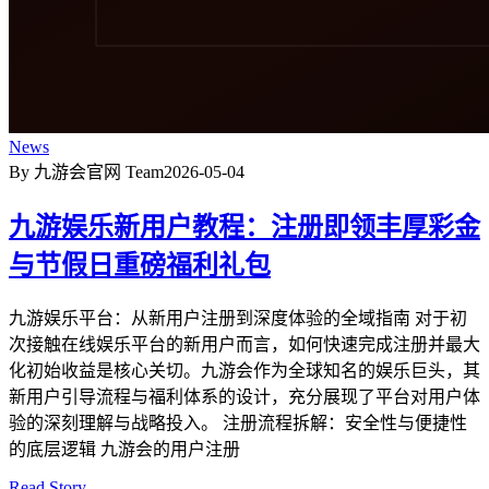
News
By 九游会官网 Team
2026-05-04
九游娱乐新用户教程：注册即领丰厚彩金
与节假日重磅福利礼包
九游娱乐平台：从新用户注册到深度体验的全域指南 对于初
次接触在线娱乐平台的新用户而言，如何快速完成注册并最大
化初始收益是核心关切。九游会作为全球知名的娱乐巨头，其
新用户引导流程与福利体系的设计，充分展现了平台对用户体
验的深刻理解与战略投入。 注册流程拆解：安全性与便捷性
的底层逻辑 九游会的用户注册
Read Story