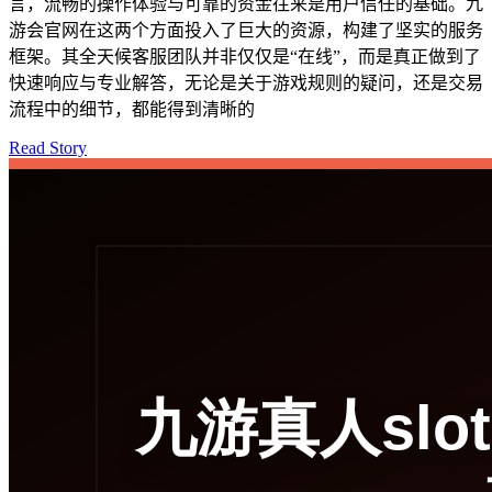
言，流畅的操作体验与可靠的资金往来是用户信任的基础。九
游会官网在这两个方面投入了巨大的资源，构建了坚实的服务
框架。其全天候客服团队并非仅仅是“在线”，而是真正做到了
快速响应与专业解答，无论是关于游戏规则的疑问，还是交易
流程中的细节，都能得到清晰的
Read Story