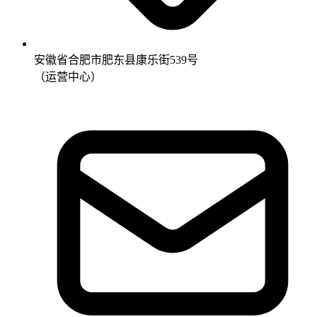
安徽省合肥市肥东县康乐街539号
（运营中心）