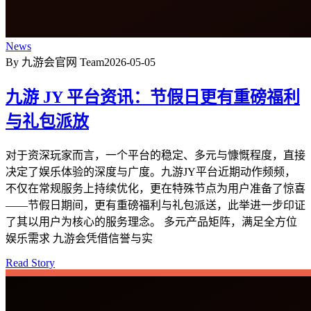
News
By 九游会官网 Team
2026-05-05
九游 JY 平台资讯：节假日更有重磅福利
与礼包派放
对于资深玩家而言，一个平台的稳定、多元与慷慨程度，直接
决定了娱乐体验的深度与广度。九游JY平台近期动作频频，
不仅在常规服务上持续优化，更在特殊节点为用户准备了惊喜
——节假日期间，更有重磅福利与礼包派送，此举进一步印证
了其以用户为核心的服务理念。 多元产品矩阵，满足全方位
娱乐需求 九游会凭借信誉与实
Read Story