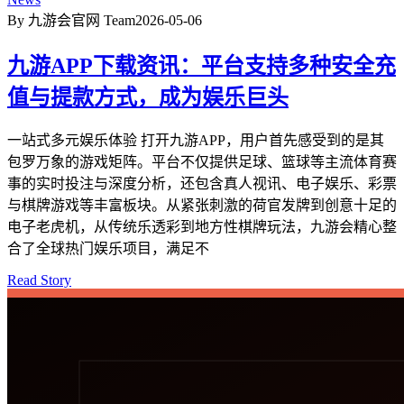
By 九游会官网 Team
2026-05-06
九游APP下载资讯：平台支持多种安全充
值与提款方式，成为娱乐巨头
一站式多元娱乐体验 打开九游APP，用户首先感受到的是其
包罗万象的游戏矩阵。平台不仅提供足球、篮球等主流体育赛
事的实时投注与深度分析，还包含真人视讯、电子娱乐、彩票
与棋牌游戏等丰富板块。从紧张刺激的荷官发牌到创意十足的
电子老虎机，从传统乐透彩到地方性棋牌玩法，九游会精心整
合了全球热门娱乐项目，满足不
Read Story