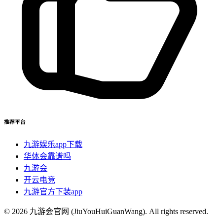
推荐平台
九游娱乐app下载
华体会靠谱吗
九游会
开云电竞
九游官方下装app
© 2026 九游会官网 (JiuYouHuiGuanWang). All rights reserved.