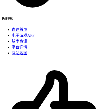
快速导航
直达首页
电子游戏APP
赔率资讯
平台详情
网站地图