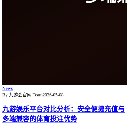
News
By 九游会官网 Team
2026-05-08
九游娱乐平台对比分析：安全便捷充值与
多端兼容的体育投注优势