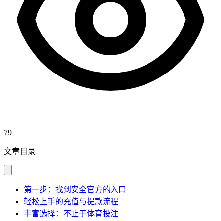
79
文章目录
第一步：找到安全官方的入口
轻松上手的充值与提款流程
丰富选择：不止于体育投注