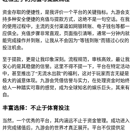
资金存取的便捷性，是我评价一个平台的关键指标。九游会支
持多种安全便捷的充值与提款方式，这绝不是一句空话。在我
的使用过程中，主流的支付渠道如网银转账、电子钱包等都一
应俱全。充值步骤非常直观，页面指引清晰，通常一分钟内就
能完成操作并到账，让我从不会因为“等钱到账”而错过心仪的
投注机会。
至于提款，更是让我印象深刻。流程规范，审核高效，最让我
安心的是其稳健的信誉。这里不得不提一下，平台在特定活动
中，甚至推出了“无流水出款”的福利，这对于玩家而言无疑是
极大的诚意体现。九游会凭借信誉与实力，在处理资金时始终
给人一种踏实可靠的感觉，成为全球知名的娱乐巨头，其来有
自。
丰富选择：不止于体育投注
当然，一个优秀的平台，其内涵远不止于资金管理。成功进入
并完成储值后，九游会的世界才真正展开。平台不仅提供足