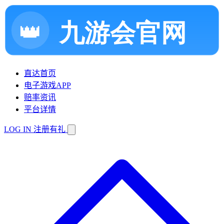
直达首页
电子游戏APP
赔率资讯
平台详情
LOG IN
注册有礼