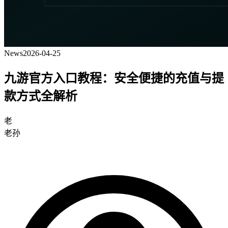
News
2026-04-25
九游官方入口教程：安全便捷的充值与提
款方式全解析
老
老孙