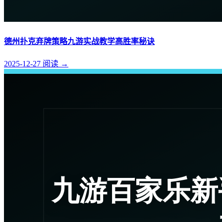
德州扑克弃牌策略九游实战教学高胜率秘诀
2025-12-27
阅读
→