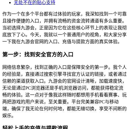
无处不在的贴心支持
作为一个在多个平台都有过体验的玩家，我深知找到一个可靠
且操作便捷的入口，并拥有流畅的资金流转通道有多么重要。
当初选择九游会，正是因为它在这些核心环节上的表现让我彻
底放下了心。今天，我就以一个普通用户的视角，和大家分享
一下我在九游会官网的入口、充值与提款方面的真实体验。
第一步：找到安全官方的入口
网络信息繁杂，找到正确的入口是保障安全的第一步。我个人
的经验是，直接通过搜索引擎寻找官方认证的链接，或者通过
信赖的渠道获取入口。九游会的官网设计清晰，加载速度快，
无论是通过PC浏览器还是手机浏览器访问，都能获得稳定流
畅的体验。这一点对于像我这样随时都想用手机看看赛事、玩
两把游戏的用户来说，至关重要。平台完美兼容PC与移动
端，确保了我无论在何时何地，都能无缝切换，享受不间断的
娱乐。
轻松上手的充值与提款流程