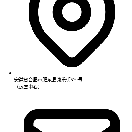
安徽省合肥市肥东县康乐街539号
（运营中心）