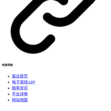
快速导航
直达首页
电子游戏APP
赔率资讯
平台详情
网站地图