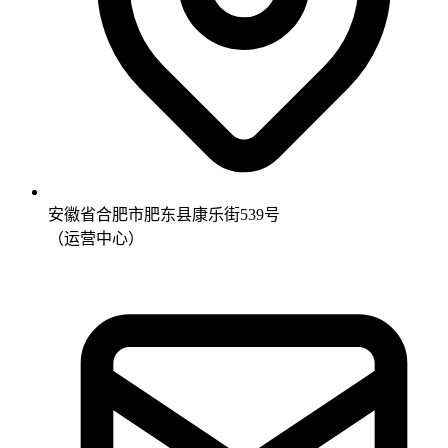
安徽省合肥市肥东县康乐街539号
（运营中心）