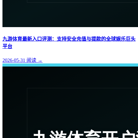
九游体育最新入口评测：支持安全充值与提款的全球娱乐巨头
平台
2026-05-31
阅读
→