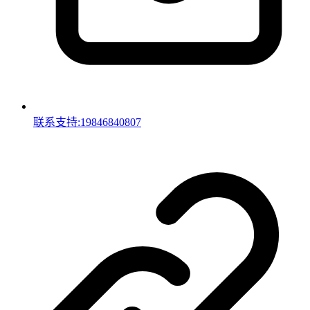
联系支持:19846840807