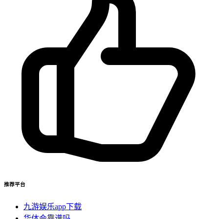
推荐平台
九游娱乐app下载
华体会靠谱吗