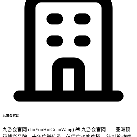
九游会官网
九游会官网 (JiuYouHuiGuanWang) 🎁 九游会官网——亚洲顶
级博彩品牌，十年信誉传承，值得信赖的选择。 针对移动端