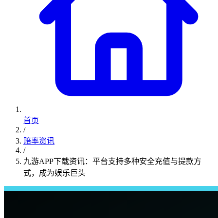
首页
/
赔率资讯
/
九游APP下载资讯：平台支持多种安全充值与提款方
式，成为娱乐巨头