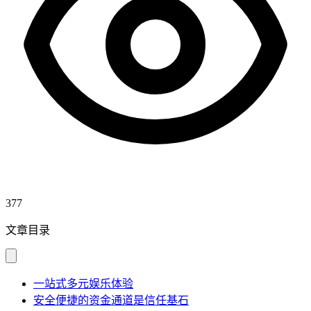
377
文章目录
一站式多元娱乐体验
安全便捷的资金通道是信任基石