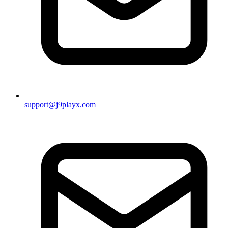
support@j9playx.com