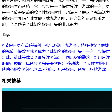
的客户服务和诱人的福利政策，九游会构建了一个完整而强大
的娱乐生态系统。它不仅仅是一个提供投注与游戏的平台，更
是一个值得信赖的综合性娱乐伙伴。想深入了解这个充满活力
的娱乐世界吗？请立即下载九游APP，开启您的专属娱乐之
旅，亲身感受全球知名娱乐巨头的非凡魅力。
Tags
# 节假日更有重磅福利与礼包派送。九游会支持多种安全便捷
的充值与提款方式
# 成为全球知名的娱乐巨头。平台不仅提供
足球、篮球等体育赛事投注
# 满足不同玩家的需求。新用户注
册即可领取丰厚彩金
# 完美兼容PC与移动端。全天候客服团
队贴心服务
# 还包含真人视讯、电子娱乐、彩票与棋牌游戏
相关推荐