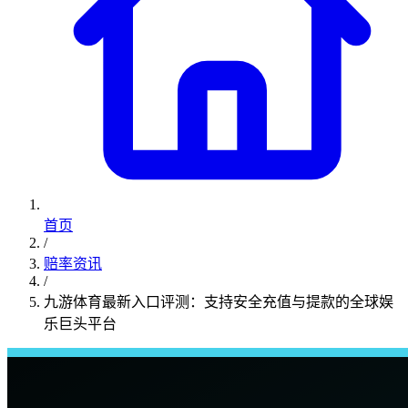
首页
/
赔率资讯
/
九游体育最新入口评测：支持安全充值与提款的全球娱
乐巨头平台