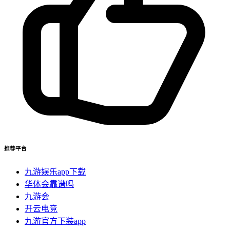
推荐平台
九游娱乐app下载
华体会靠谱吗
九游会
开云电竞
九游官方下装app