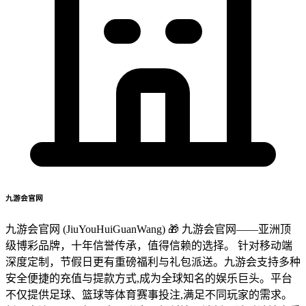
九游会官网
九游会官网 (JiuYouHuiGuanWang) 🎁 九游会官网——亚洲顶
级博彩品牌，十年信誉传承，值得信赖的选择。 针对移动端
深度定制，节假日更有重磅福利与礼包派送。九游会支持多种
安全便捷的充值与提款方式,成为全球知名的娱乐巨头。平台
不仅提供足球、篮球等体育赛事投注,满足不同玩家的需求。