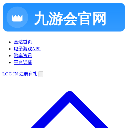
直达首页
电子游戏APP
赔率资讯
平台详情
LOG IN
注册有礼