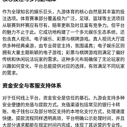
作为全球知名的娱乐巨头，九游体育的核心自然是其丰富的投
注选项。体育赛事部分覆盖极为广泛，足球、篮球等主流项目
从联赛到杯赛应有尽有，赔率更新及时且富有竞争力。但平台
的魅力不止于此。它成功地构建了一个多元娱乐生态系统，还
包含真人视讯、电子娱乐、彩票与棋牌游戏。真人视讯大厅提
供多种经典桌游，由专业荷官主持，氛围逼真；电子娱乐区则
拥有大量主题新颖的电子游戏；彩票与棋牌游戏则满足了偏好
传统和休闲玩法玩家的需求。这种多元布局确保了无论玩家的
兴趣如何变化，平台总能提供对应的选择，有效满足不同玩家
的需求。
资金安全与客服支持体系
对于任何线上平台，资金安全是信任的基石。九游会支持多种
安全便捷的充值与提款方式。充值渠道包括常见的银行卡转
账、电子钱包以及部分地区支持的本地化支付方式，处理速度
快捷。提款流程同样透明高效，平台明确公示处理时间，并且
大部分请求都能在规定时间内完成，体现了其运营的专业性。