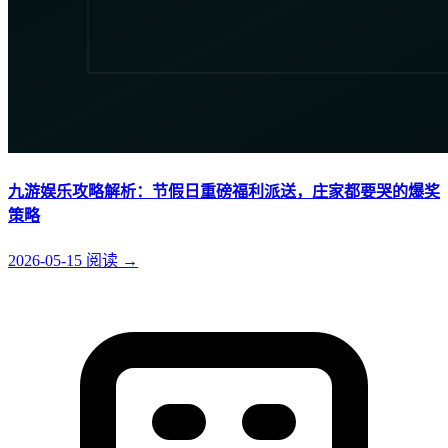
九游娱乐攻略解析：节假日重磅福利派送，庄家都要哭的爆奖
策略
2026-05-15
阅读
→