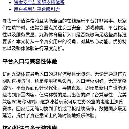
资金安全与客服支持体系
用户福利与平台吸引力
寻找一个值得信赖且功能全面的在线娱乐平台并非易事。玩家
们在选择时，通常会重点关注资金安全、游戏种类、平台稳定
性以及服务质量。九游体育最新入口是否能够满足这些高标准
要求？本文将从一个真实用户的视角，对其核心功能、优势特
色以及整体体验进行深度剖析。
平台入口与兼容性体验
访问九游体育最新入口的过程流畅且无障碍。无论是通过官方
网站直接访问，还是使用移动设备，入口清晰明确，无需复杂
跳转。平台界面设计现代化，导航直观，即便是新用户也能迅
速找到所需内容。值得称赞的是其出色的跨平台兼容性，完美
兼容PC与移动端。这意味着玩家可以在办公室的电脑上浏览
赛事，回家后无缝切换到手机或平板继续操作，数据同步毫无
延迟，提供了真正意义上的随时随地娱乐体验。
核心投注与多元游戏库