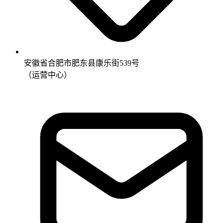
安徽省合肥市肥东县康乐街539号
（运营中心）