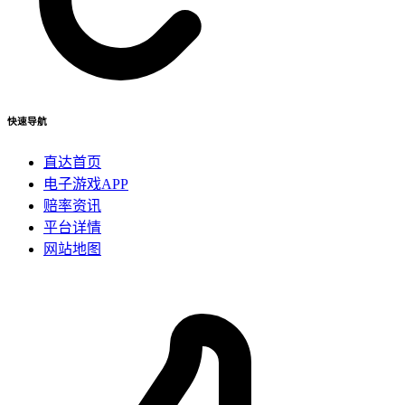
快速导航
直达首页
电子游戏APP
赔率资讯
平台详情
网站地图