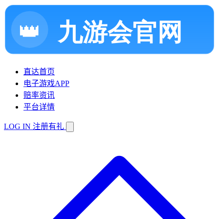
直达首页
电子游戏APP
赔率资讯
平台详情
LOG IN
注册有礼