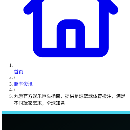
首页
/
赔率资讯
/
九游官方娱乐巨头指南，提供足球篮球体育投注，满足
不同玩家需求，全球知名