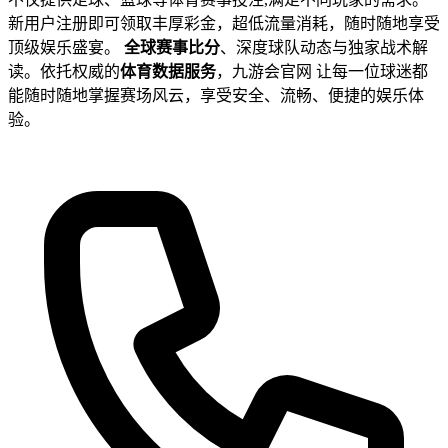
新用户注册即可领取丰厚彩金，超低流量消耗，随时随地享受
顶级娱乐盛宴。
全球赛事比分
、深度球队动态与独家战术解
读。依托权威的
体育数据服务
，九游会官网 让每一位球迷都
能随时随地掌握赛场风云，享受安全、流畅、便捷的娱乐体
验。