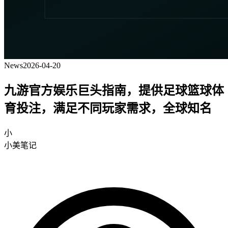
News
2026-04-20
九游官方娱乐巨头指南，提供足球篮球体
育投注，满足不同玩家需求，全球知名
小
小美笔记