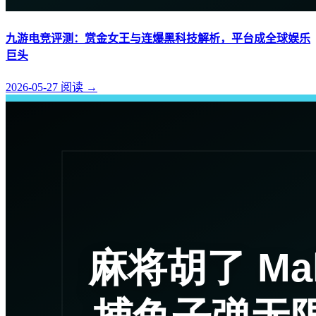
九游电竞评测：赏金女王与连爆黑科技解析，平台成全球娱乐
巨头
2026-05-27
阅读
→