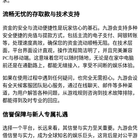
求。
流畅无忧的存取款与技术支持
资金的安全与流动便捷性是玩家信心的基石。九游会支持多种
安全便捷的充值与提款方式，包括主流的电子支付、网银转账
等，处理速度高效，确保您的资金流动顺畅无阻。在技术层
面，平台界面设计直观，操作流程简洁明了，并且完美兼容
PC与移动端。这意味着您可以随时随地，无论是在家中电脑
前还是在通勤路上，都能无缝接入，享受不间断的娱乐体验。
如果在使用过程中遇到任何疑问，也完全无需担心。九游会设
有全天候客服团队贴心服务，通过在线聊天、邮件等多种渠
道，为用户解答各种问题，从游戏规则咨询到技术故障排除，
都能得到及时专业的回应。
信誉保障与新人专属礼遇
选择一个平台，长远来看，其信誉与实力至关重要。九游会凭
借信誉与实力，成为全球知名的娱乐巨头，这背后是对公平游