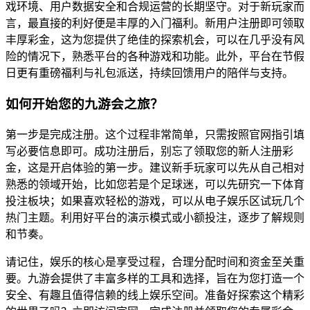
戏环境、用户数据安全和合规运营的长期坚守。对于新玩家而
言，最直接的利好便是丰厚的入门福利。新用户注册即可领取
丰厚彩金，这为您提供了绝佳的探索机会，可以在几乎没有风
险的情况下，熟悉平台的各种游戏和功能。此外，平台在节假
日更有重磅福利与礼包派送，持续回馈用户的陪伴与支持。
如何开始您的九游会之旅？
第一步是完成注册。这个过程非常简单，只需按照官网指引填
写必要信息即可。成功注册后，别忘了领取您的新人注册彩
金，这是开启体验的第一步。建议新手玩家可以先从自己相对
熟悉的领域开始，比如您若是个足球迷，可以先研究一下体育
投注板块；如果喜欢轻松的游戏，可以从电子娱乐区试玩几个
热门主题。利用好平台的演示模式或小额投注，逐步了解规则
和节奏。
请记住，娱乐的核心是享受过程，合理分配时间和资金至关重
要。九游会提供了丰富多样的工具和选择，旨在为您打造一个
安全、有趣且值得信赖的线上娱乐空间。准备好探索这个精彩