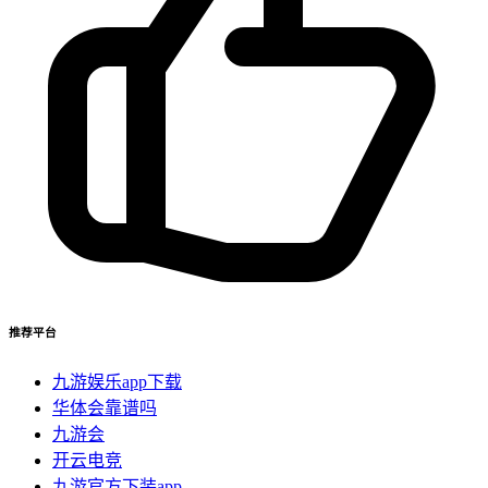
推荐平台
九游娱乐app下载
华体会靠谱吗
九游会
开云电竞
九游官方下装app