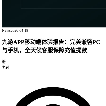
News
2026-04-18
九游APP移动端体验报告：完美兼容PC
与手机，全天候客服保障充值提款
老
老孙