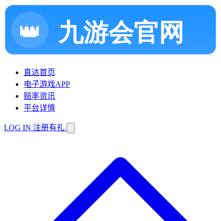
直达首页
电子游戏APP
赔率资讯
平台详情
LOG IN
注册有礼