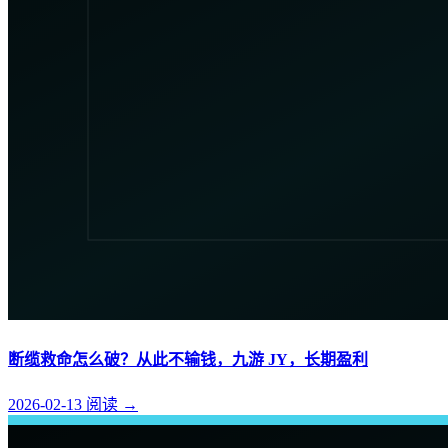
断缆救命怎么破？从此不输钱，九游 JY，长期盈利
2026-02-13
阅读
→