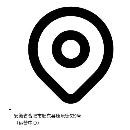
安徽省合肥市肥东县康乐街539号
（运营中心）