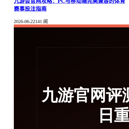
九游会官网攻略：PC与移动端完美兼容的体育
赛事投注指南
2026-06-22
141 阅