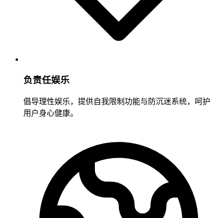
负责任娱乐
倡导理性娱乐，提供自我限制功能与防沉迷系统，呵护
用户身心健康。