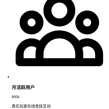
月活跃用户
800k
真实玩家在线竞技互动