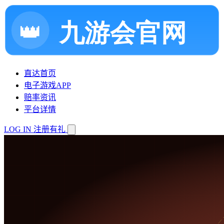
直达首页
电子游戏APP
赔率资讯
平台详情
LOG IN
注册有礼