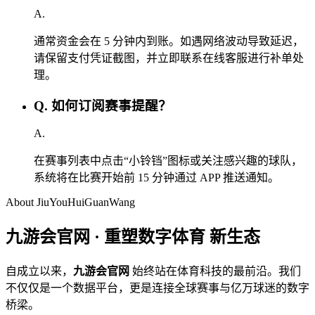
A.
通常资金会在 5 分钟内到账。如遇网络波动导致延迟，
请保留支付凭证截图，并立即联系在线客服进行补单处
理。
Q.
如何订阅赛事提醒？
A.
在赛事列表中点击“小铃铛”图标或关注感兴趣的球队，
系统将在比赛开始前 15 分钟通过 APP 推送通知。
About JiuYouHuiGuanWang
九游会官网 ·
重塑数字体育
新生态
自成立以来，
九游会官网
始终站在体育科技的最前沿。我们
不仅仅是一个数据平台，更是连接全球赛事与亿万球迷的数字
桥梁。