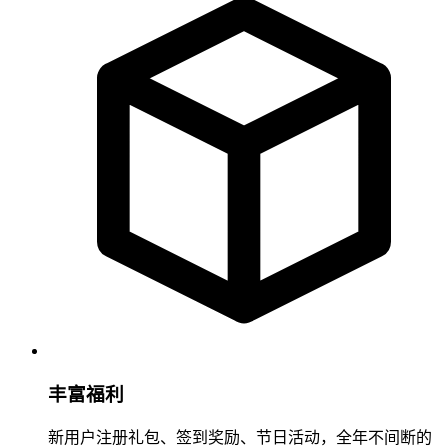
丰富福利
新用户注册礼包、签到奖励、节日活动，全年不间断的