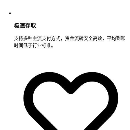
极速存取
支持多种主流支付方式，资金流转安全高效，平均到账
时间低于行业标准。