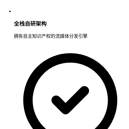
全栈自研架构
拥有自主知识产权的流媒体分发引擎