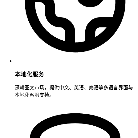
本地化服务
深耕亚太市场，提供中文、英语、泰语等多语言界面与
本地化客服支持。