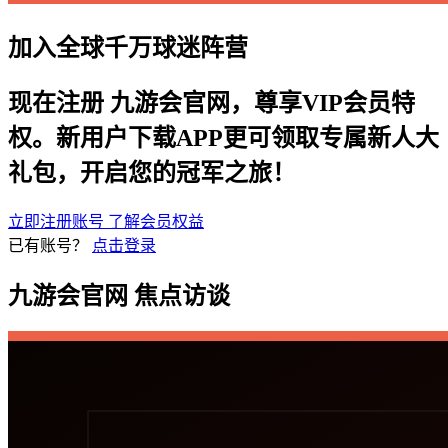
加入全球千万球迷阵营
现在注册
九游会官网
，尊享VIP会员特
权。新用户下载APP更可领取专属新人大
礼包，开启您的冠军之旅！
立即注册账号
了解会员权益
已有账号？
点击登录
九游会官网 焦点访谈