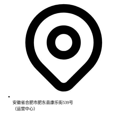
安徽省合肥市肥东县康乐街539号
（运营中心）