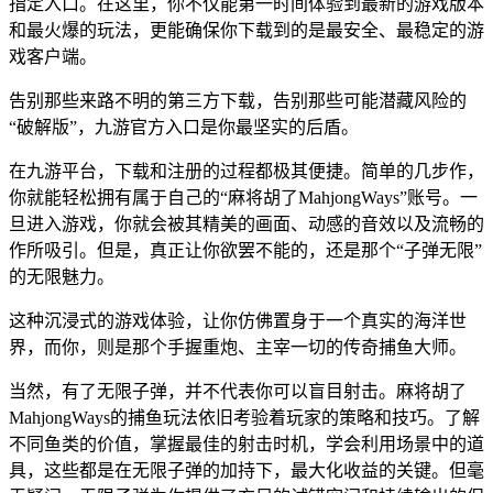
指定入口。在这里，你不仅能第一时间体验到最新的游戏版本
和最火爆的玩法，更能确保你下载到的是最安全、最稳定的游
戏客户端。
告别那些来路不明的第三方下载，告别那些可能潜藏风险的
“破解版”，九游官方入口是你最坚实的后盾。
在九游平台，下载和注册的过程都极其便捷。简单的几步作，
你就能轻松拥有属于自己的“麻将胡了MahjongWays”账号。一
旦进入游戏，你就会被其精美的画面、动感的音效以及流畅的
作所吸引。但是，真正让你欲罢不能的，还是那个“子弹无限”
的无限魅力。
这种沉浸式的游戏体验，让你仿佛置身于一个真实的海洋世
界，而你，则是那个手握重炮、主宰一切的传奇捕鱼大师。
当然，有了无限子弹，并不代表你可以盲目射击。麻将胡了
MahjongWays的捕鱼玩法依旧考验着玩家的策略和技巧。了解
不同鱼类的价值，掌握最佳的射击时机，学会利用场景中的道
具，这些都是在无限子弹的加持下，最大化收益的关键。但毫