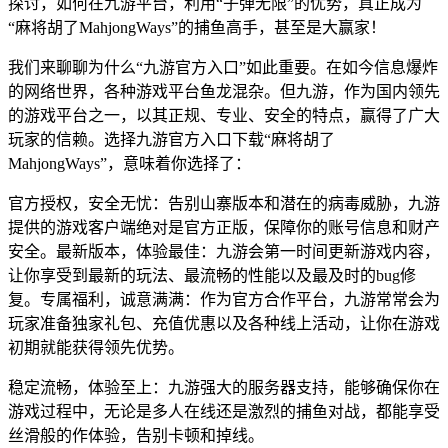
探讨，如何在九游平台，利用“子弹无限”的优势，真正成为
“麻将胡了MahjongWays”的捕鱼高手，甚至是大赢家！
我们来聊聊为什么“九游官方入口”如此重要。在如今信息爆炸
的网络世界，各种游戏平台鱼龙混杂。但九游，作为国内领先
的游戏平台之一，以其正规、专业、安全的特点，赢得了广大
玩家的信赖。选择九游官方入口下载“麻将胡了
MahjongWays”，意味着你选择了：
官方授权，安全无忧：告别山寨版本和潜在的病毒威胁，九游
提供的游戏客户端绝对是官方正版，保障你的账号信息和财产
安全。最新版本，体验最佳：九游会第一时间更新游戏内容，
让你享受到最新的玩法、最流畅的性能以及最及时的bug修
复。专属福利，诚意满满：作为官方合作平台，九游常常会为
玩家准备独家礼包、充值优惠以及各种线上活动，让你在游戏
初期就能获得领先优势。
稳定流畅，体验至上：九游强大的服务器支持，能够确保你在
游戏过程中，无论是多人在线还是激烈的捕鱼对战，都能享受
丝滑般的作体验，告别卡顿和掉线。