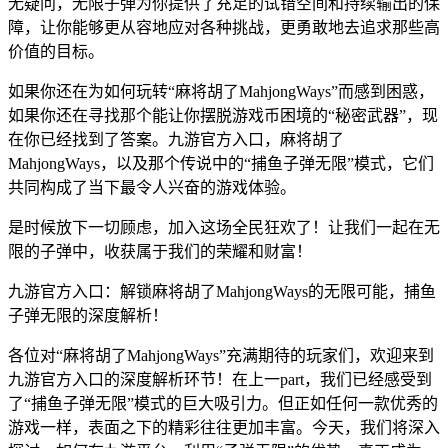
无疑问，无限子弹为你提供了充足的试错空间和持续输出的保
障，让你能够更从容地应对各种挑战，更勇敢地去追求那些高
价值的目标。
如果你还在为如何玩转“麻将胡了MahjongWays”而感到困惑，
如果你还在寻找那个能让你摆脱游戏币困境的“秘密武器”，现
在你已经找到了答案。九游官方入口，麻将胡了
MahjongWays，以及那个传说中的“捕鱼子弹无限”模式，它们
共同构成了当下最令人兴奋的游戏体验。
是时候放下一切顾虑，加入这场全民狂欢了！让我们一起在无
限的子弹中，收获属于我们的荣耀和财富！
九游官方入口：解锁麻将胡了MahjongWays的无限可能，捕鱼
子弹无限的深度解析！
各位对“麻将胡了MahjongWays”充满期待的玩家们，欢迎来到
九游官方入口的深度解析环节！在上一part，我们已经感受到
了“捕鱼子弹无限”模式的巨大吸引力。但正如任何一款优秀的
游戏一样，表面之下的精彩往往更加丰富。今天，我们将深入