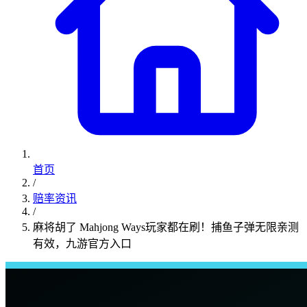
首页
/
赔率资讯
/
麻将胡了 Mahjong Ways玩家都在刷！捕鱼子弹无限亲测
有效，九游官方入口