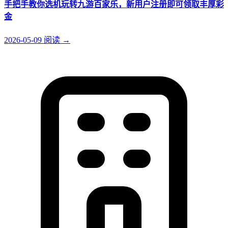
手把手教你选机玩转九游百家乐，新用户注册即可领取丰厚彩
金
2026-05-09
阅读
→