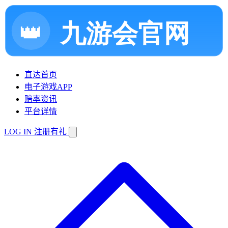
直达首页
电子游戏APP
赔率资讯
平台详情
LOG IN
注册有礼