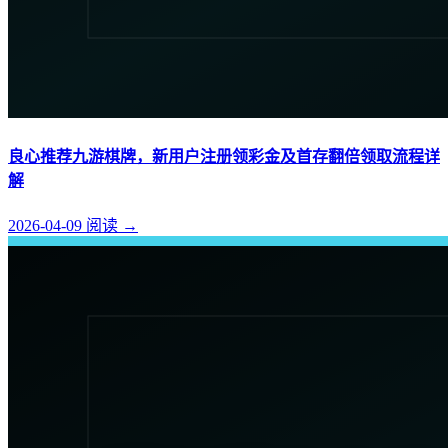
良心推荐九游棋牌，新用户注册领彩金及首存翻倍领取流程详
解
2026-04-09
阅读
→