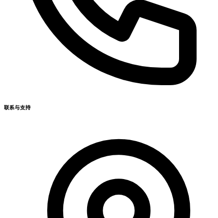
联系与支持