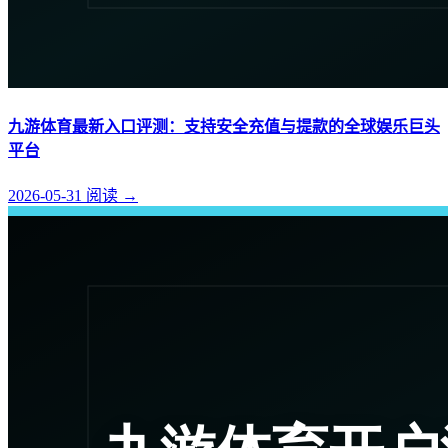
九游体育最新入口评测：支持安全充值与提款的全球娱乐巨头
平台
2026-05-31
阅读
→