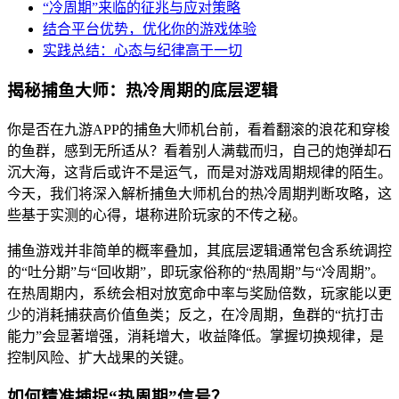
“冷周期”来临的征兆与应对策略
结合平台优势，优化你的游戏体验
实践总结：心态与纪律高于一切
揭秘捕鱼大师：热冷周期的底层逻辑
你是否在九游APP的捕鱼大师机台前，看着翻滚的浪花和穿梭
的鱼群，感到无所适从？看着别人满载而归，自己的炮弹却石
沉大海，这背后或许不是运气，而是对游戏周期规律的陌生。
今天，我们将深入解析捕鱼大师机台的热冷周期判断攻略，这
些基于实测的心得，堪称进阶玩家的不传之秘。
捕鱼游戏并非简单的概率叠加，其底层逻辑通常包含系统调控
的“吐分期”与“回收期”，即玩家俗称的“热周期”与“冷周期”。
在热周期内，系统会相对放宽命中率与奖励倍数，玩家能以更
少的消耗捕获高价值鱼类；反之，在冷周期，鱼群的“抗打击
能力”会显著增强，消耗增大，收益降低。掌握切换规律，是
控制风险、扩大战果的关键。
如何精准捕捉“热周期”信号？