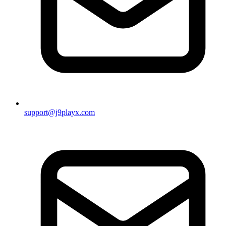
support@j9playx.com