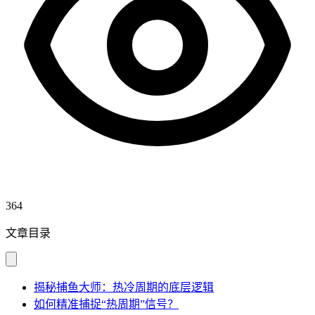
364
文章目录
揭秘捕鱼大师：热冷周期的底层逻辑
如何精准捕捉“热周期”信号？