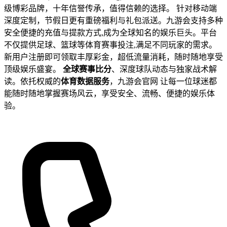
级博彩品牌，十年信誉传承，值得信赖的选择。 针对移动端
深度定制，节假日更有重磅福利与礼包派送。九游会支持多种
安全便捷的充值与提款方式,成为全球知名的娱乐巨头。平台
不仅提供足球、篮球等体育赛事投注,满足不同玩家的需求。
新用户注册即可领取丰厚彩金，超低流量消耗，随时随地享受
顶级娱乐盛宴。
全球赛事比分
、深度球队动态与独家战术解
读。依托权威的
体育数据服务
，九游会官网 让每一位球迷都
能随时随地掌握赛场风云，享受安全、流畅、便捷的娱乐体
验。