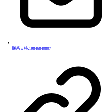
联系支持:19846840807