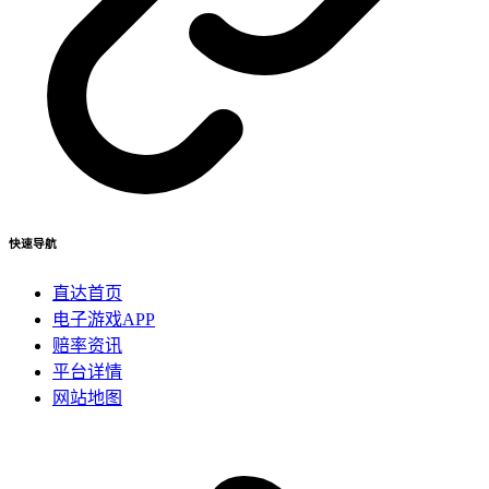
快速导航
直达首页
电子游戏APP
赔率资讯
平台详情
网站地图