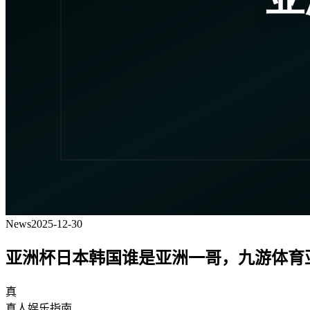
News
2025-12-30
亚洲杯日本韩国谁是亚洲一哥，九游体育
真
真人娱乐指南