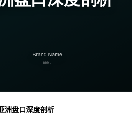
亚洲盘口深度剖析