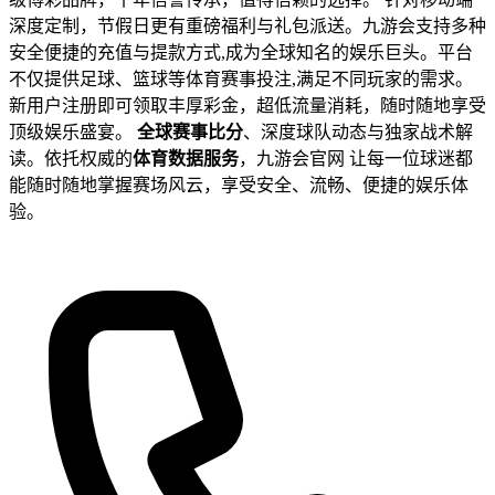
深度定制，节假日更有重磅福利与礼包派送。九游会支持多种
安全便捷的充值与提款方式,成为全球知名的娱乐巨头。平台
不仅提供足球、篮球等体育赛事投注,满足不同玩家的需求。
新用户注册即可领取丰厚彩金，超低流量消耗，随时随地享受
顶级娱乐盛宴。
全球赛事比分
、深度球队动态与独家战术解
读。依托权威的
体育数据服务
，九游会官网 让每一位球迷都
能随时随地掌握赛场风云，享受安全、流畅、便捷的娱乐体
验。