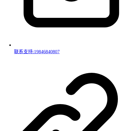
联系支持:19846840807