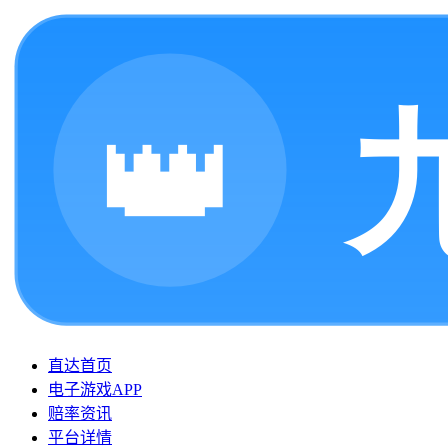
直达首页
电子游戏APP
赔率资讯
平台详情