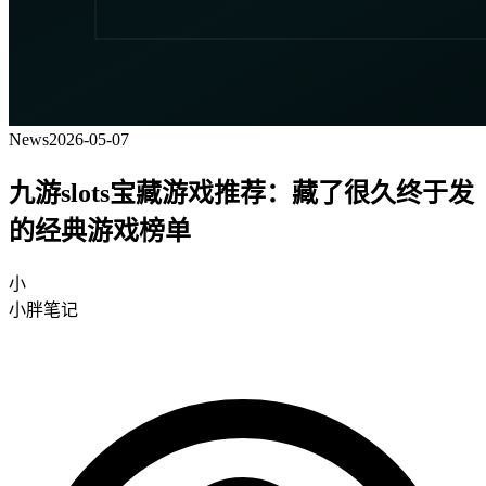
News
2026-05-07
九游slots宝藏游戏推荐：藏了很久终于发
的经典游戏榜单
小
小胖笔记