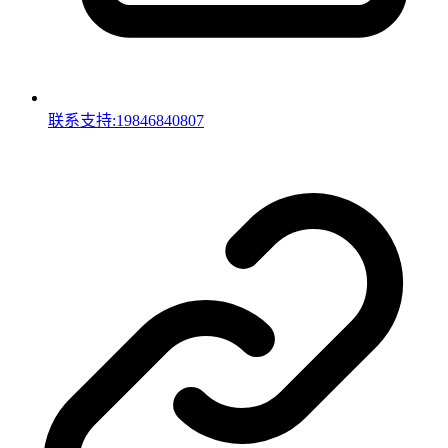
联系支持:19846840807