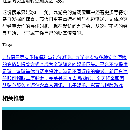
让您的资金流转更加灵活高效。
这份榜单只是冰山一角，九游会的游戏宝库中还有更多等待你
亲自发掘的惊喜。节假日更有重磅福利与礼包派送，是体验这
些经典大作的最佳时机。现在就访问九游会，从这些不朽的经
典开始，书写属于你自己的财富传奇吧。
Tags
# 节假日更有重磅福利与礼包派送。九游会支持多种安全便捷
的充值与提款方式
# 成为全球知名的娱乐巨头。平台不仅提供
足球、篮球等体育赛事投注
# 满足不同玩家的需求。新用户注
册即可领取丰厚彩金
# 完美兼容PC与移动端。全天候客服团
队贴心服务
# 还包含真人视讯、电子娱乐、彩票与棋牌游戏
相关推荐