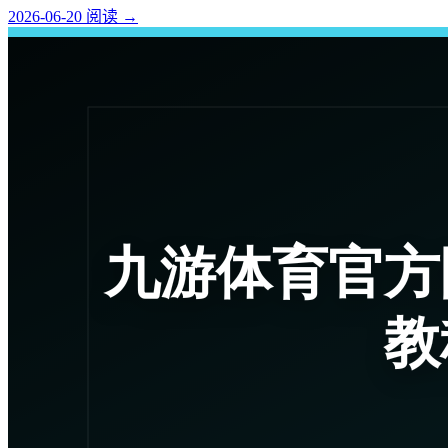
2026-06-20
阅读
→