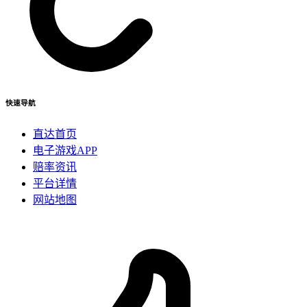
快速导航
直达首页
电子游戏APP
赔率资讯
平台详情
网站地图