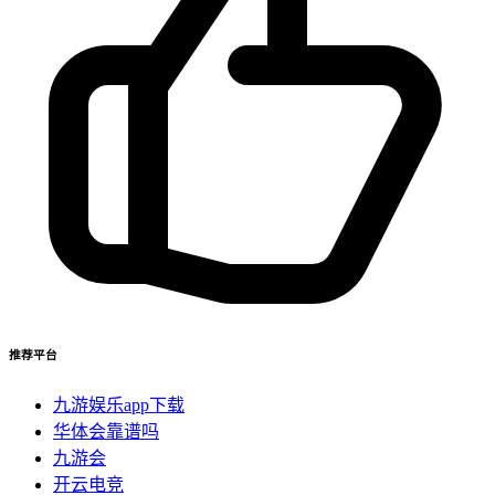
推荐平台
九游娱乐app下载
华体会靠谱吗
九游会
开云电竞