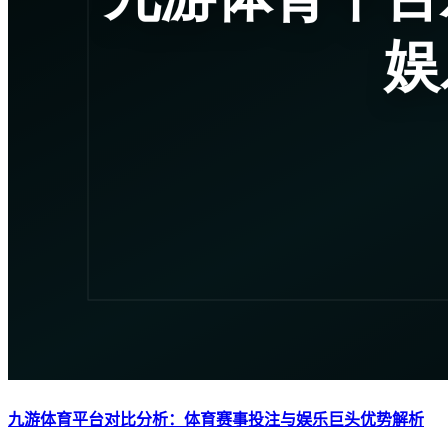
九游体育平台对比分析：体育赛事投注与娱乐巨头优势解析