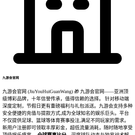
九游会官网
九游会官网 (JiuYouHuiGuanWang) 🎁 九游会官网——亚洲顶
级博彩品牌，十年信誉传承，值得信赖的选择。 针对移动端
深度定制，节假日更有重磅福利与礼包派送。九游会支持多种
安全便捷的充值与提款方式,成为全球知名的娱乐巨头。平台
不仅提供足球、篮球等体育赛事投注,满足不同玩家的需求。
新用户注册即可领取丰厚彩金，超低流量消耗，随时随地享受
顶级娱乐盛宴。
全球赛事比分
、深度球队动态与独家战术解