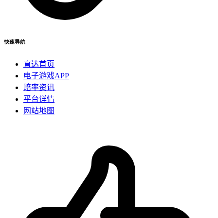
快速导航
直达首页
电子游戏APP
赔率资讯
平台详情
网站地图