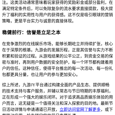
注。这类活动通常意味着玩家获得的奖励彩金或部分盈利，在
满足特定条件后，可以免除复杂的流水要求直接提款，极大提
升了福利的实用性与用户的获得感。这不仅是吸引眼球的营销
策略，更是平台实力与诚意的直接体现。
稳健前行：信誉是立足之本
在竞争激烈的在线娱乐市场，能够长期屹立并持续扩张，核心
在于深厚的根基。九游会的发展历程，正是其信誉与实力不断
积累和验证的过程。从游戏结果的公平公正，到资金交易的保
密与准时，再到用户数据的安全防护，每一个环节都构建着用
户的信任。这种信任，使得平台推出的每一次活动、每一份礼
包都更具分量，也让用户的参与更加安心。
综上所述，九游JY平台通过构建全面的产品生态、提供顺畅
的技术支持与客户服务，并辅以常态与节日特期的丰厚福利，
正在形成一个强大的娱乐闭环。对于追求高品质娱乐体验的用
户而言，这无疑是一个值得关注和深入探索的目的地。最新节
日活动详情与申请通道已开放，
立即访问官网了解更多
，或下