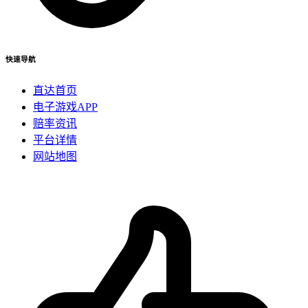
快速导航
直达首页
电子游戏APP
赔率资讯
平台详情
网站地图