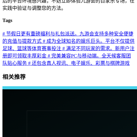
后的平台环境感兴趣，不妨立即体验九游会的百家乐专场，在
实践中验证与调整您的方法。
Tags
# 节假日更有重磅福利与礼包派送。九游会支持多种安全便捷
的充值与提款方式
# 成为全球知名的娱乐巨头。平台不仅提供
足球、篮球等体育赛事投注
# 满足不同玩家的需求。新用户注
册即可领取丰厚彩金
# 完美兼容PC与移动端。全天候客服团
队贴心服务
# 还包含真人视讯、电子娱乐、彩票与棋牌游戏
相关推荐