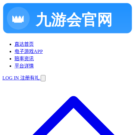
直达首页
电子游戏APP
赔率资讯
平台详情
LOG IN
注册有礼