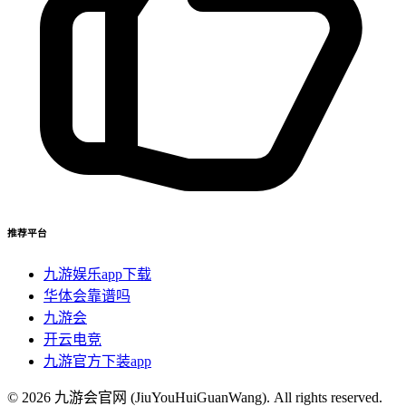
推荐平台
九游娱乐app下载
华体会靠谱吗
九游会
开云电竞
九游官方下装app
© 2026 九游会官网 (JiuYouHuiGuanWang). All rights reserved.