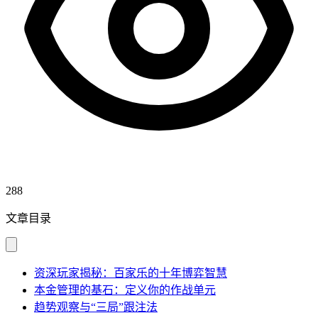
288
文章目录
资深玩家揭秘：百家乐的十年博弈智慧
本金管理的基石：定义你的作战单元
趋势观察与“三局”跟注法