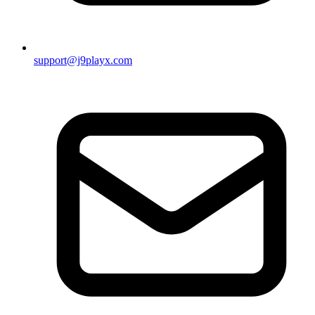
support@j9playx.com