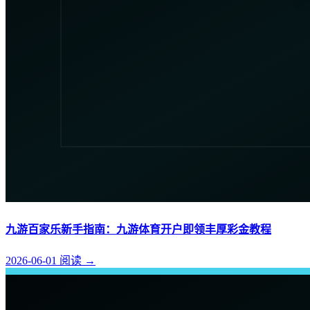
九游百家乐新手指南：九游体育开户即领丰厚彩金教程
2026-06-01
阅读
→